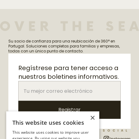
Su socio de confianza para una reubicación de 360° en
Portugal. Soluciones completas para familias y empresas,
todas con un único punto de contacto.
Regístrese para tener acceso a
nuestros boletines informativos.
×
This website uses cookies
LINKS
SOCIAL
This website uses cookies to improve user
experience. By using our website you
Acerca de nosotros
Instagram