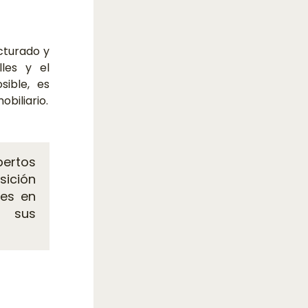
cturado y
lles y el
sible, es
biliario.
pertos
sición
les en
e sus