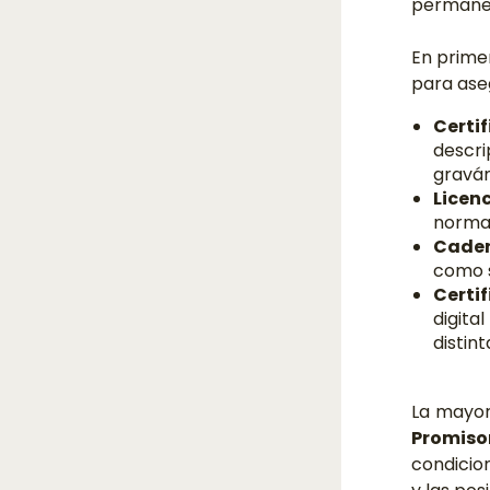
permanen
En primer
para aseg
Certi
descr
gravám
Licen
normat
Cader
como s
Certi
digita
distin
La mayor
Promiso
condicion