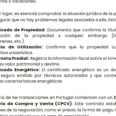
te o vacaciones.
 lugar, es esencial comprobar la situación jurídica de la
urar que no hay problemas legales asociados a ella. Esto
ficado de Propiedad:
Documento que confirma la titula
ipción de la propiedad y cualquier embargo (hi
enes, etc.).
cia de Utilización:
Confirma que la propiedad c
iva urbanística.
neta Predial:
Registra la información fiscal sobre el inm
u valor patrimonial y destino.
ficado Energético:
El certificado energético es un 
l seguro emitido por técnicos autorizados y que cont
tas características energéticas.
ía de las transacciones en Portugal comienzan con un
rio de Compra y Venta (CPCV)
. Este contrato esta
es de la negociación, como el precio, la forma de pago, 