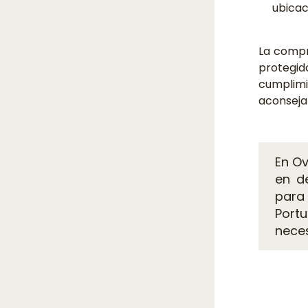
ubicac
La compr
protegid
cumplimi
aconseja
En O
en de
para
Port
nece