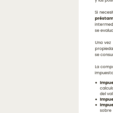
y las pos
Si neces
préstam
intermedi
se evalua
Una vez 
propiedad
se consu
La compr
impuesto
Impue
calcul
del va
Impues
Impues
sobre 