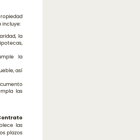
 propiedad
 incluye:
ridad, la
potecas,
umple la
ueble, así
documento
empla las
Contrato
blece las
los plazos