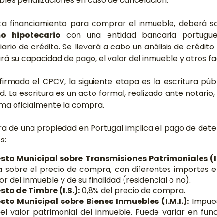
ibles penalizaciones en caso de cancelación.
ita financiamiento para comprar el inmueble, deberá sol
o hipotecario
con una entidad bancaria portugu
ario de crédito. Se llevará a cabo un análisis de crédito
rá su capacidad de pago, el valor del inmueble y otros fa
firmado el CPCV, la siguiente etapa es la escritura públ
. La escritura es un acto formal, realizado ante notario,
ma oficialmente la compra.
a de una propiedad en Portugal implica el pago de det
s:
sto Municipal sobre Transmisiones Patrimoniales (I.
a sobre el precio de compra, con diferentes importes e
lor del inmueble y de su finalidad (residencial o no).
to de Timbre (I.S.):
0,8% del precio de compra.
to Municipal sobre Bienes Inmuebles (I.M.I.):
Impues
el valor patrimonial del inmueble. Puede variar en func