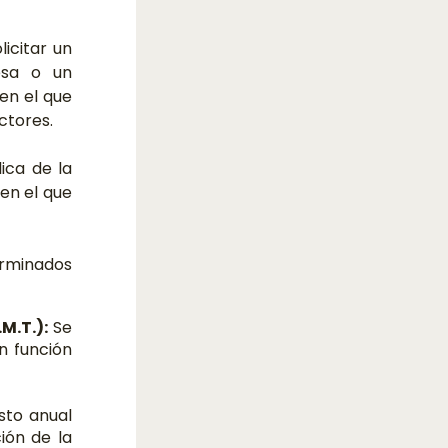
icitar un
esa o un
 en el que
ctores.
ica de la
 en el que
erminados
M.T.):
Se
n función
to anual
ión de la